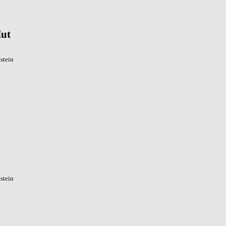
Hut
stein
stein