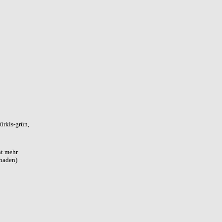
ürkis-grün,
ht mehr
haden)