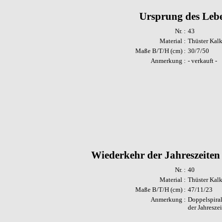
Ursprung des Leb
Nr. :
43
Material :
Thüster Kalk
Maße B/T/H (cm) :
30/7/50
Anmerkung :
- verkauft -
Wiederkehr der Jahreszeiten 
Nr. :
40
Material :
Thüster Kalk
Maße B/T/H (cm) :
47/11/23
Anmerkung :
Doppelspiral
der Jahreszei