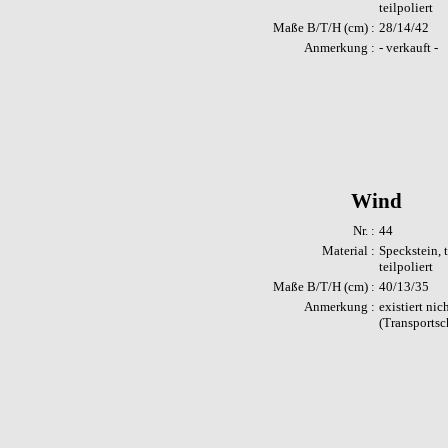
teilpoliert
Maße B/T/H (cm) :
28/14/42
Anmerkung :
- verkauft -
Wind
Nr. :
44
Material :
Speckstein, t
teilpoliert
Maße B/T/H (cm) :
40/13/35
Anmerkung :
existiert nic
(Transportsc