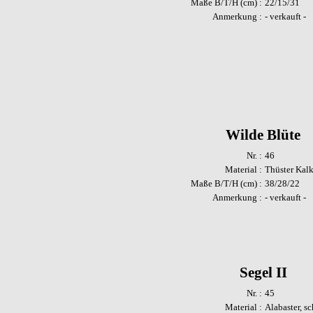
Maße B/T/H (cm) :
22/15/31
Anmerkung :
- verkauft -
Wilde Blüte
Nr. :
46
Material :
Thüster Kalk
Maße B/T/H (cm) :
38/28/22
Anmerkung :
- verkauft -
Segel II
Nr. :
45
Material :
Alabaster, s